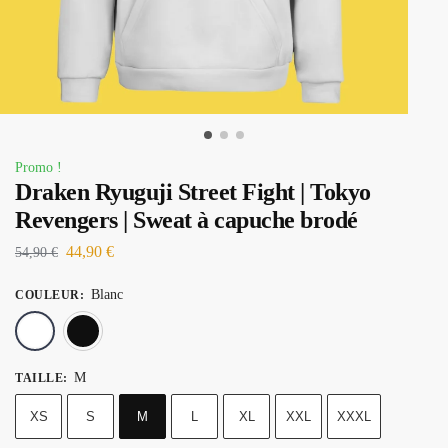
Promo !
Draken Ryuguji Street Fight | Tokyo
Revengers | Sweat à capuche brodé
44,90
€
54,90
€
Blanc
COULEUR
:
Blanc
Noir
M
TAILLE
:
XS
S
M
L
XL
XXL
XXXL