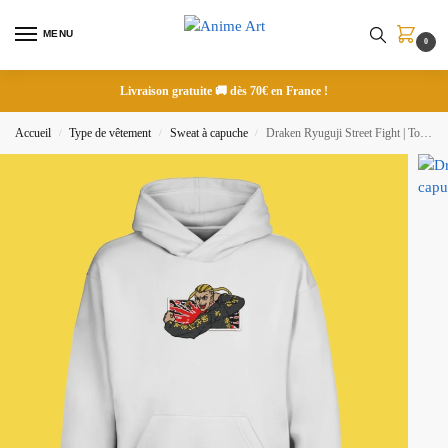
MENU
0
Livraison gratuite 🚚 dès 70€ en France !
Accueil
Type de vêtement
Sweat à capuche
Draken Ryuguji Street Fight | Tokyo Revengers | Sweat à capuche brodé
/
/
/