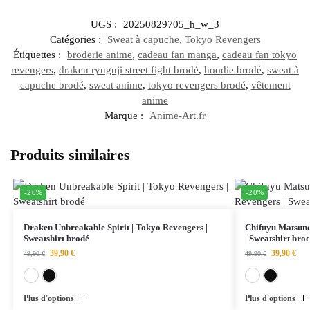
UGS :
20250829705_h_w_3
Catégories :
Sweat à capuche
,
Tokyo Revengers
Étiquettes :
broderie anime
,
cadeau fan manga
,
cadeau fan tokyo
revengers
,
draken ryuguji street fight brodé
,
hoodie brodé
,
sweat à
capuche brodé
,
sweat anime
,
tokyo revengers brodé
,
vêtement
anime
Marque :
Anime-Art.fr
Produits similaires
-20%
-20%
Draken Unbreakable Spirit | Tokyo Revengers |
Chifuyu Matsuno
Sweatshirt brodé
| Sweatshirt bro
39,90
€
39,90
€
49,90
€
49,90
€
Blanc
Noir
Plus d'options
Plus d'options