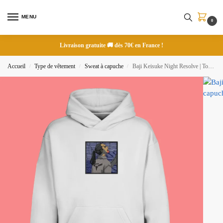
MENU
0
Livraison gratuite 🚚 dès 70€ en France !
Accueil
Type de vêtement
Sweat à capuche
Baji Keisuke Night Resolve | Tokyo Revengers | Sweat à capuche brodé
/
/
/