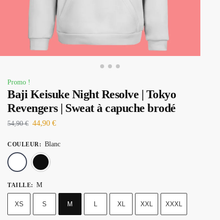
Promo !
Baji Keisuke Night Resolve | Tokyo
Revengers | Sweat à capuche brodé
44,90
€
54,90
€
Blanc
COULEUR
:
Blanc
Noir
M
TAILLE
:
XS
S
M
L
XL
XXL
XXXL