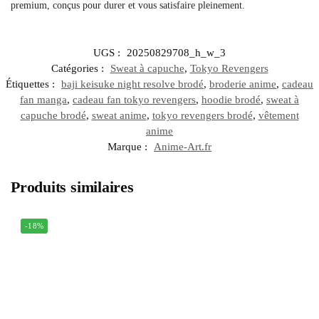
premium, conçus pour durer et vous satisfaire pleinement.
UGS :
20250829708_h_w_3
Catégories :
Sweat à capuche
,
Tokyo Revengers
Étiquettes :
baji keisuke night resolve brodé
,
broderie anime
,
cadeau
fan manga
,
cadeau fan tokyo revengers
,
hoodie brodé
,
sweat à
capuche brodé
,
sweat anime
,
tokyo revengers brodé
,
vêtement
anime
Marque :
Anime-Art.fr
Produits similaires
-18%