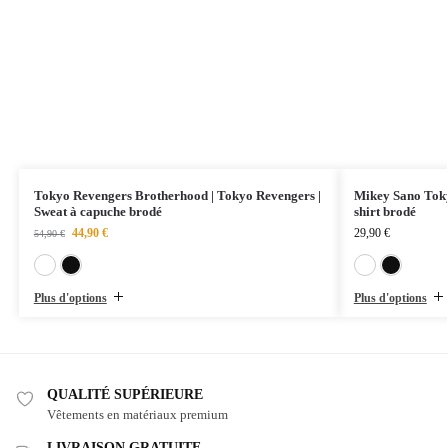
Tokyo Revengers Brotherhood | Tokyo Revengers |
Mikey Sano Toky
Sweat à capuche brodé
shirt brodé
44,90
€
29,90
€
54,90
€
Blanc
Noir
Plus d'options
Plus d'options
QUALITÉ SUPÉRIEURE
Vêtements en matériaux premium
LIVRAISON GRATUITE