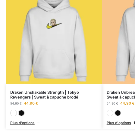
Draken Unshakable Strength | Tokyo
Draken Unbreak
Revengers | Sweat à capuche brodé
Sweat à capuc
44,90
€
44,90
€
54,90
€
54,90
€
Blanc
Noir
Plus d'options
Plus d'options