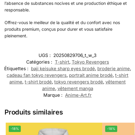
l’absence de substances nocives et une production éthique et
responsable.
Offrez-vous le meilleur de la qualité et du confort avec nos
produits premium, conçus pour durer et vous satisfaire
pleinement.
UGS :
20250829706_t_w_3
Catégories :
T-shirt
,
Tokyo Revengers
Étiquettes :
baji keisuke sharp eyes brodé
,
broderie anime
,
cadeau fan tokyo revengers
,
portrait anime brodé
,
t-shirt
anime
,
t-shirt brodé
,
tokyo revengers brodé
,
vêtement
anime
,
vêtement manga
Marque :
Anime-Art.fr
Produits similaires
-18%
-18%