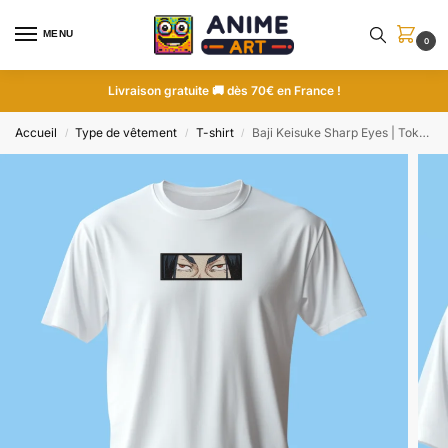
MENU
0
Livraison gratuite 🚚 dès 70€ en France !
Accueil
Type de vêtement
T-shirt
Baji Keisuke Sharp Eyes | Tokyo Revengers | T-shirt brodé
/
/
/