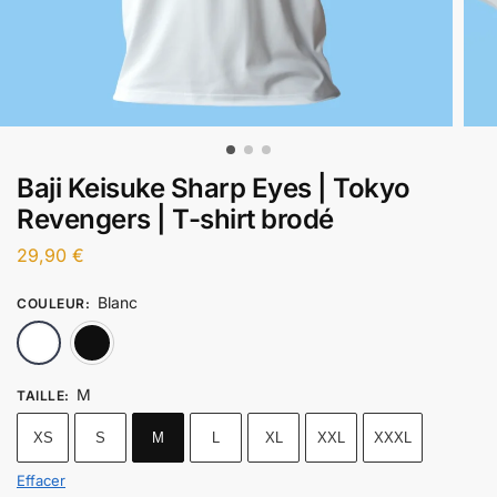
Baji Keisuke Sharp Eyes | Tokyo
Revengers | T-shirt brodé
29,90
€
Blanc
COULEUR
:
Blanc
Noir
M
TAILLE
:
XS
S
M
L
XL
XXL
XXXL
Effacer