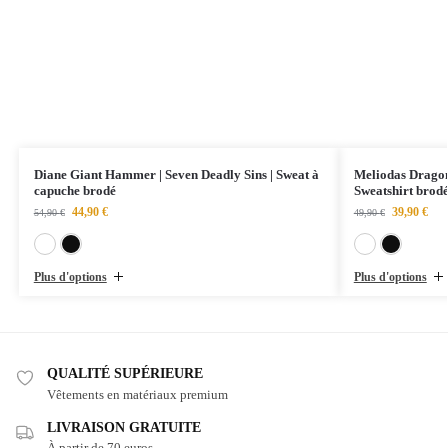
Diane Giant Hammer | Seven Deadly Sins | Sweat à
Meliodas Dragon 
capuche brodé
Sweatshirt brod
44,90
€
39,90
€
54,90
€
49,90
€
Blanc
Noir
Plus d'options
Plus d'options
QUALITÉ SUPÉRIEURE
Vêtements en matériaux premium
LIVRAISON GRATUITE
À partir de 70 euros