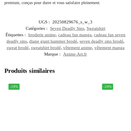
premium, conçus pour durer et vous satisfaire pleinement.
UGS :
20250829676_s_w_3
Catégories :
Seven Deadly Sins
,
Sweatshirt
Étiquettes :
broderie anime
,
cadeau fan manga
,
cadeau fan seven
deadly sins
,
diane giant hammer brodé
,
seven deadly sins brodé
,
sweat brodé
,
sweatshirt brodé
,
vêtement anime
,
vêtement manga
Marque :
Anime-Art.fr
Produits similaires
-18%
-20%