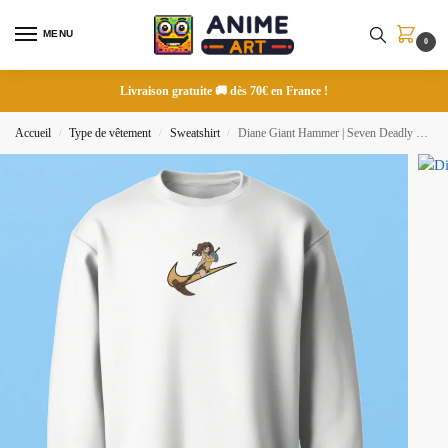
MENU
0
Livraison gratuite 🚚 dès 70€ en France !
Accueil
Type de vêtement
Sweatshirt
Diane Giant Hammer | Seven Deadly Sins | Sweatshirt brodé
/
/
/