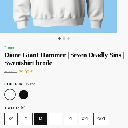
Promo !
Diane Giant Hammer | Seven Deadly Sins |
Sweatshirt brodé
39,90
€
49,90
€
Blanc
COULEUR
:
Blanc
Noir
M
TAILLE
:
XS
S
M
L
XL
XXL
XXXL