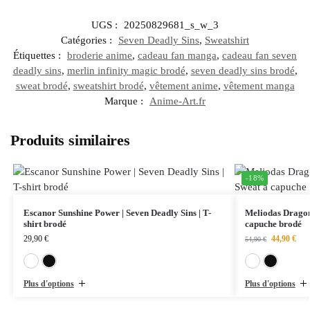
UGS :
20250829681_s_w_3
Catégories :
Seven Deadly Sins
,
Sweatshirt
Étiquettes :
broderie anime
,
cadeau fan manga
,
cadeau fan seven
deadly sins
,
merlin infinity magic brodé
,
seven deadly sins brodé
,
sweat brodé
,
sweatshirt brodé
,
vêtement anime
,
vêtement manga
Marque :
Anime-Art.fr
Produits similaires
-18%
Escanor Sunshine Power | Seven Deadly Sins | T-
Meliodas Dragon 
shirt brodé
capuche brodé
29,90
€
44,90
€
54,90
€
Blanc
Noir
Plus d'options
Plus d'options