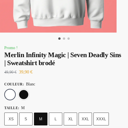
Promo !
Merlin Infinity Magic | Seven Deadly Sins
| Sweatshirt brodé
39,90
€
49,90
€
Blanc
COULEUR
:
Blanc
Noir
M
TAILLE
:
XS
S
M
L
XL
XXL
XXXL