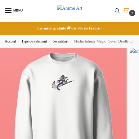
MENU
0
Livraison gratuite 🚚 dès 70€ en France !
Accueil
Type de vêtement
Sweatshirt
Merlin Infinity Magic | Seven Deadly Sins | Sweatshirt brodé
/
/
/