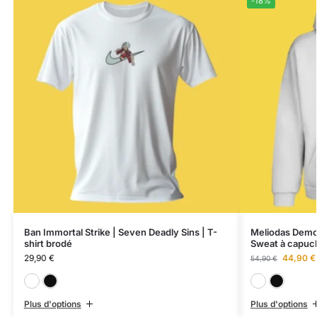
-18%
Ban Immortal Strike | Seven Deadly Sins | T-
Meliodas Demon
shirt brodé
Sweat à capuc
29,90
€
44,90
€
54,90
€
Blanc
Noir
Plus d'options
Plus d'options