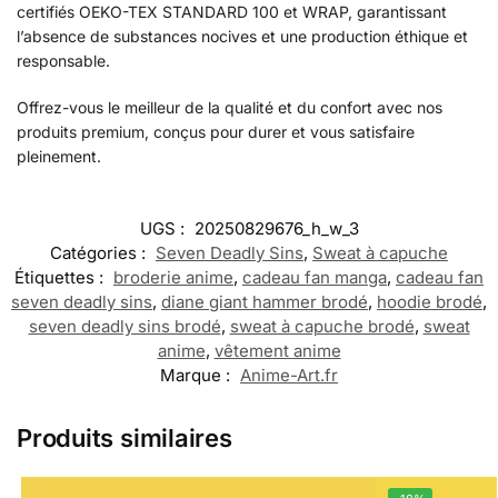
certifiés OEKO-TEX STANDARD 100 et WRAP, garantissant
l’absence de substances nocives et une production éthique et
responsable.
Offrez-vous le meilleur de la qualité et du confort avec nos
produits premium, conçus pour durer et vous satisfaire
pleinement.
UGS :
20250829676_h_w_3
Catégories :
Seven Deadly Sins
,
Sweat à capuche
Étiquettes :
broderie anime
,
cadeau fan manga
,
cadeau fan
seven deadly sins
,
diane giant hammer brodé
,
hoodie brodé
,
seven deadly sins brodé
,
sweat à capuche brodé
,
sweat
anime
,
vêtement anime
Marque :
Anime-Art.fr
Produits similaires