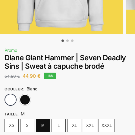
Promo !
Diane Giant Hammer | Seven Deadly
Sins | Sweat à capuche brodé
44,90
€
54,90
€
-18%
Blanc
COULEUR
:
Blanc
Noir
M
TAILLE
:
XS
S
M
L
XL
XXL
XXXL