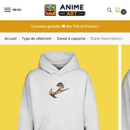
MENU
0
Livraison gratuite 🚚 dès 70€ en France !
Accueil
Type de vêtement
Sweat à capuche
Diane Giant Hammer | Seven Deadly Sins | Sweat à capuche brodé
/
/
/