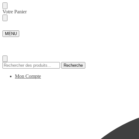
Skip
Skip
Votre Panier
to
to
navigation
content
MENU
Recherche
Recherche
pour :
Mon Compte