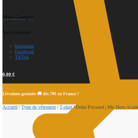
Mon Compte
Suivez-nous
Instagram
Facebook
TikTok
0,00
€
Livraison gratuite 🚚 dès 70€ en France !
Accueil
/
Type de vêtement
/
T-shirt
/
Deku Focused | My Hero Academ