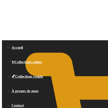
0,00
€
Accueil
✨Collections anime
💕Collections couple
À propos de nous
Contact