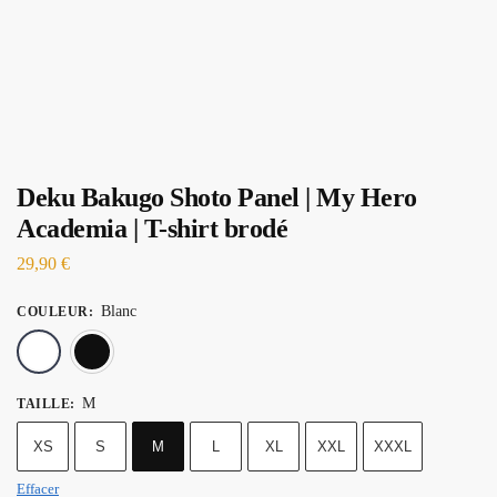
Deku Bakugo Shoto Panel | My Hero
Academia | T-shirt brodé
29,90
€
Blanc
COULEUR
:
Blanc
Noir
M
TAILLE
:
XS
S
M
L
XL
XXL
XXXL
Effacer