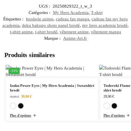
UGS :
20250829322_t_w_3
Catégories :
My Hero Academia
,
T-shirt
Étiquettes :
broderie anime
,
cadeau fan manga
,
cadeau fan my hero
academia
,
deku bakugo shoto panel brodé
,
my hero academia brodé
,
t-shirt anime
,
t-shirt brodé
,
vêtement anime
,
vêtement manga
Marque :
Anime-Art.fr
Produits similaires
-20%
Izuku Power Eyes | My Hero Academia | Sweatshirt
Todoroki Flame 
brodé
shirt brodé
39,90
€
29,90
€
49,90
€
Blanc
Noir
Plus d'options
Plus d'options