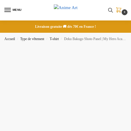
MENU
0
Livraison gratuite 🚚 dès 70€ en France !
Accueil
Type de vêtement
T-shirt
Deku Bakugo Shoto Panel | My Hero Academia | T-shirt brodé
/
/
/