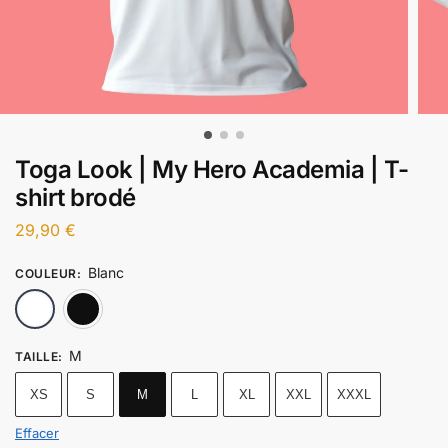
Toga Look | My Hero Academia | T-
shirt brodé
29,90
€
Blanc
COULEUR
:
Blanc
Noir
M
TAILLE
:
XS
S
M
L
XL
XXL
XXXL
Effacer