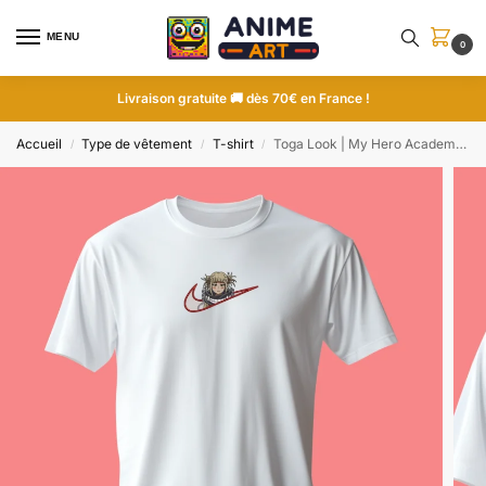
MENU
0
Livraison gratuite 🚚 dès 70€ en France !
Accueil
Type de vêtement
T-shirt
Toga Look | My Hero Academia | T-shirt brodé
/
/
/