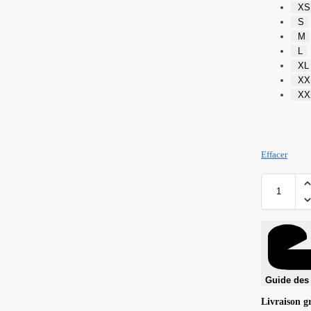
XS
S
M
L
XL
XX
XX
Effacer
Guide des 
Livraison g