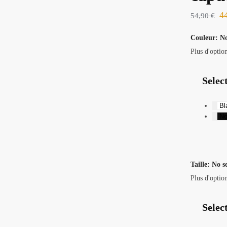
4
54,90
€
Couleur
:
No
Plus d'optio
Selec
Bl
No
Taille
:
No s
Plus d'optio
Select