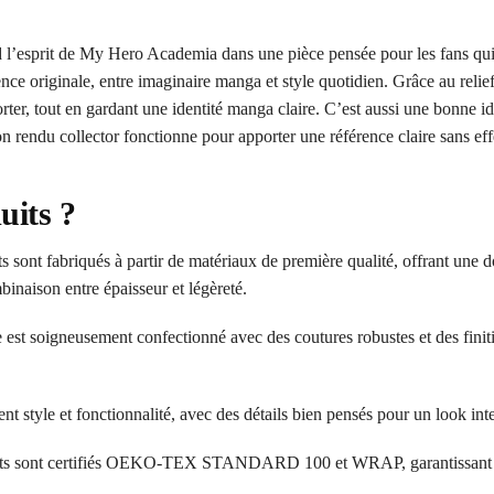
esprit de My Hero Academia dans une pièce pensée pour les fans qui ve
e originale, entre imaginaire manga et style quotidien. Grâce au relief
à porter, tout en gardant une identité manga claire. C’est aussi une bon
Son rendu collector fonctionne pour apporter une référence claire sans ef
uits ?
 sont fabriqués à partir de matériaux de première qualité, offrant une d
inaison entre épaisseur et légèreté.
 est soigneusement confectionné avec des coutures robustes et des finit
ent style et fonctionnalité, avec des détails bien pensés pour un look in
ts sont certifiés OEKO-TEX STANDARD 100 et WRAP, garantissant l’a