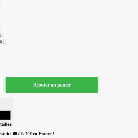
L
XL
Ajouter au panier
tailles
ratuite 🚚 dès 70€ en France !