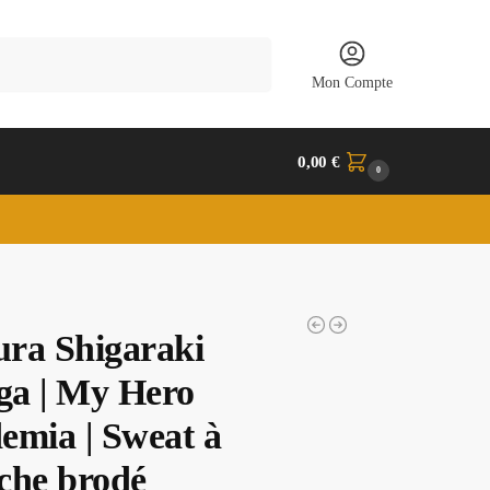
Recherche
Mon Compte
0,00
€
0
ra Shigaraki
a | My Hero
emia | Sweat à
che brodé