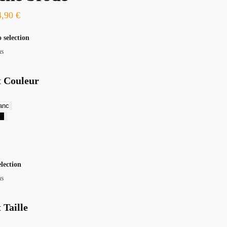
4,90
€
 selection
ns
t Couleur
anc
ir
election
ns
 Taille