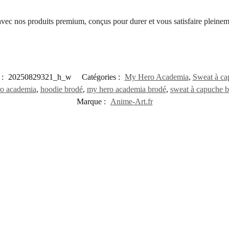
 avec nos produits premium, conçus pour durer et vous satisfaire pleinem
 :
20250829321_h_w
Catégories :
My Hero Academia
,
Sweat à ca
ro academia
,
hoodie brodé
,
my hero academia brodé
,
sweat à capuche 
Marque :
Anime-Art.fr