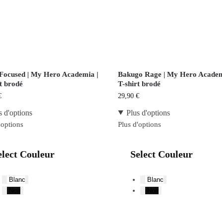
Focused | My Hero Academia |
Bakugo Rage | My Hero Academ
t brodé
T-shirt brodé
€
29,90
€
s d'options
Plus d'options
'options
Plus d'options
elect Couleur
Select Couleur
Blanc
Blanc
Noir
Noir