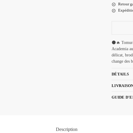
Retour ga
Expéditio
🌑🔥 Tomura
Academia au
délicat, bro
change des b
DÉTAILS
LIVRAISO
GUIDE D'
Description