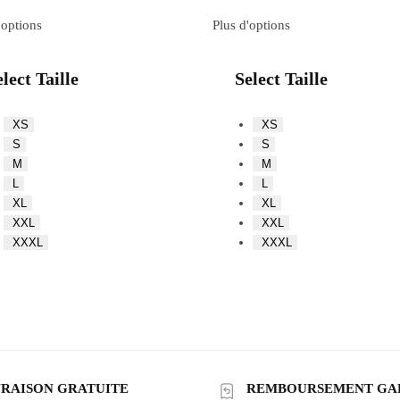
'options
Plus d'options
lect Taille
Select Taille
XS
XS
S
S
M
M
L
L
XL
XL
XXL
XXL
XXXL
XXXL
VRAISON GRATUITE
REMBOURSEMENT GA