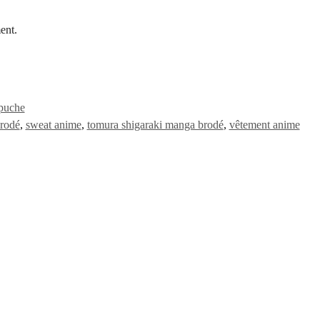
ent.
puche
brodé
,
sweat anime
,
tomura shigaraki manga brodé
,
vêtement anime