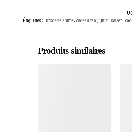
UG
Étiquettes :
broderie anime
,
cadeau fan jujutsu kaisen
,
cad
Produits similaires