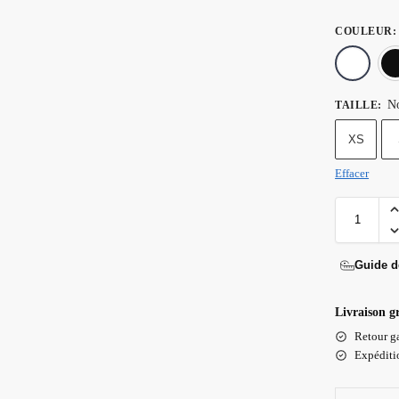
COULEUR
:
No
TAILLE
:
XS
Effacer
Guide de
Livraison g
Retour ga
Expéditio