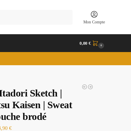
Recherche
Mon Compte
0,00
€
0
Itadori Sketch |
tsu Kaisen | Sweat
puche brodé
4,90
€