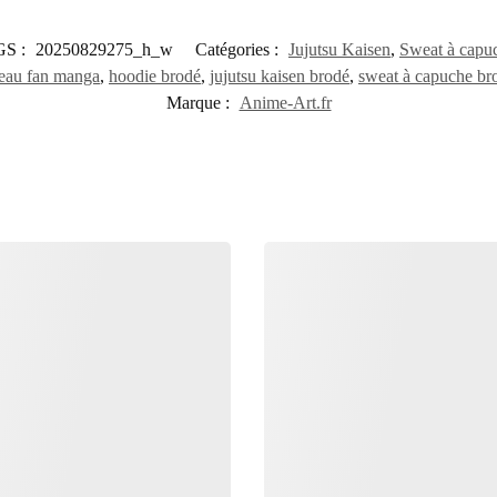
S :
20250829275_h_w
Catégories :
Jujutsu Kaisen
,
Sweat à capu
eau fan manga
,
hoodie brodé
,
jujutsu kaisen brodé
,
sweat à capuche br
Marque :
Anime-Art.fr