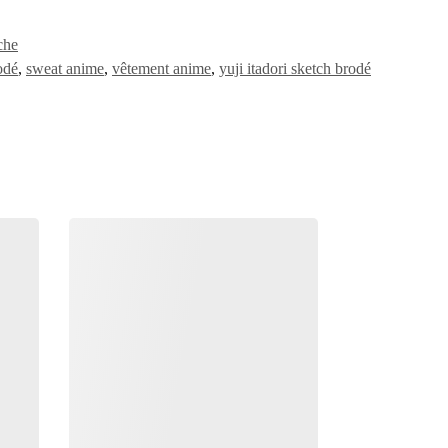
che
odé
,
sweat anime
,
vêtement anime
,
yuji itadori sketch brodé