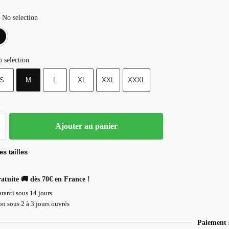
No selection
Blanc
Noir
 selection
S
M
L
XL
XXL
XXXL
Ajouter au panier
s tailles
ratuite 🚚 dès 70€ en France !
ranti sous 14 jours
n sous 2 à 3 jours ouvrés
Paiement 