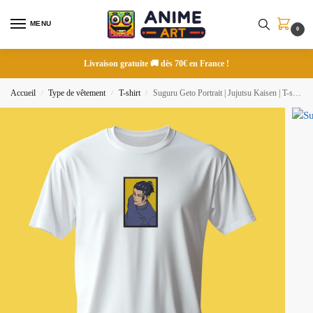
MENU
0
Livraison gratuite 🚚 dès 70€ en France !
Accueil
Type de vêtement
T-shirt
Suguru Geto Portrait | Jujutsu Kaisen | T-shirt brodé
/
/
/