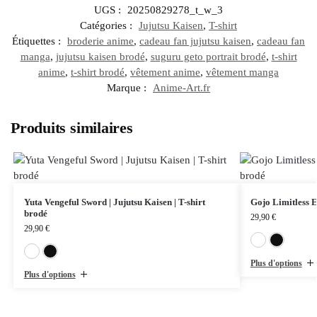
UGS :
20250829278_t_w_3
Catégories :
Jujutsu Kaisen
,
T-shirt
Étiquettes :
broderie anime
,
cadeau fan jujutsu kaisen
,
cadeau fan
manga
,
jujutsu kaisen brodé
,
suguru geto portrait brodé
,
t-shirt
anime
,
t-shirt brodé
,
vêtement anime
,
vêtement manga
Marque :
Anime-Art.fr
Produits similaires
Yuta Vengeful Sword | Jujutsu Kaisen | T-shirt
Gojo Limitless E
brodé
29,90
€
29,90
€
Blanc
Noir
Plus d'options
Plus d'options