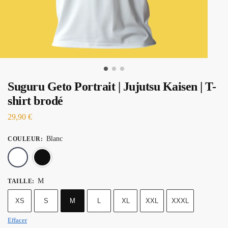
Suguru Geto Portrait | Jujutsu Kaisen | T-
shirt brodé
29,90
€
Blanc
COULEUR
:
Blanc
Noir
M
TAILLE
:
XS
S
M
L
XL
XXL
XXXL
Effacer