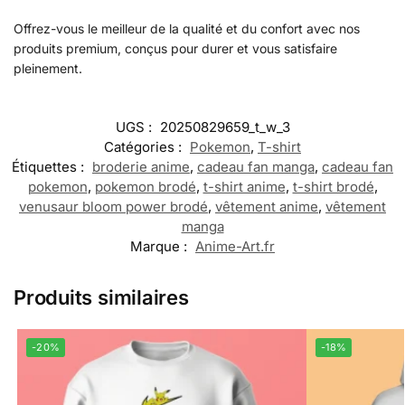
Offrez-vous le meilleur de la qualité et du confort avec nos
produits premium, conçus pour durer et vous satisfaire
pleinement.
UGS :
20250829659_t_w_3
Catégories :
Pokemon
,
T-shirt
Étiquettes :
broderie anime
,
cadeau fan manga
,
cadeau fan
pokemon
,
pokemon brodé
,
t-shirt anime
,
t-shirt brodé
,
venusaur bloom power brodé
,
vêtement anime
,
vêtement
manga
Marque :
Anime-Art.fr
Produits similaires
-20%
-18%