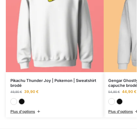
Pikachu Thunder Joy | Pokemon | Sweatshirt
Gengar Ghostly
brodé
capuche brod
39,90
€
44,90
€
49,90
€
54,90
€
Blanc
Noir
Plus d'options
Plus d'options