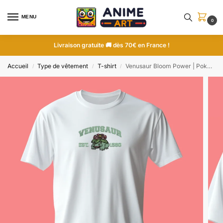
MENU
0
Livraison gratuite 🚚 dès 70€ en France !
Accueil
Type de vêtement
T-shirt
Venusaur Bloom Power | Pokemon | T-shirt brodé
/
/
/