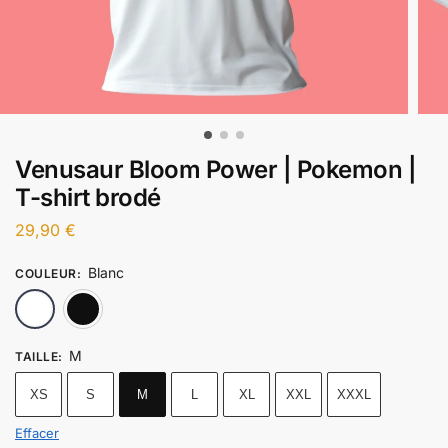
Venusaur Bloom Power | Pokemon |
T-shirt brodé
29,90
€
Blanc
COULEUR
:
Blanc
Noir
M
TAILLE
:
XS
S
M
L
XL
XXL
XXXL
Effacer