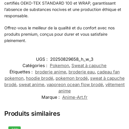
certifiés OEKO-TEX STANDARD 100 et WRAP, garantissant
l’absence de substances nocives et une production éthique et
responsable.
Offrez-vous le meilleur de la qualité et du confort avec nos
produits premium, conçus pour durer et vous satisfaire
pleinement.
UGS :
20250829658_h_w_3
Catégories :
Pokemon
,
Sweat à capuche
Étiquettes :
broderie anime
,
broderie eau
,
cadeau fan
pokemon
,
hoodie brodé
,
pokemon brodé
,
sweat à capuche
brodé
,
sweat anime
,
vaporeon ocean flow brodé
,
vêtement
anime
Marque :
Anime-Art.fr
Produits similaires