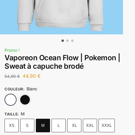
Promo !
Vaporeon Ocean Flow | Pokemon |
Sweat à capuche brodé
44,90
€
54,90
€
Blanc
COULEUR
:
Blanc
Noir
M
TAILLE
:
XS
S
M
L
XL
XXL
XXXL