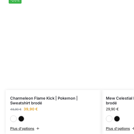
-20%
Charmeleon Flame Kick | Pokemon |
Mew Celestial 
Sweatshirt brodé
brodé
39,90
€
29,90
€
49,90
€
Blanc
Noir
Plus d'options
Plus d'options