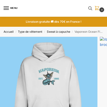
MENU
0
Livraison gratuite 🚚 dès 70€ en France !
Accueil
Type de vêtement
Sweat à capuche
Vaporeon Ocean Flow | Pokemon | Sweat à capuche brodé
/
/
/