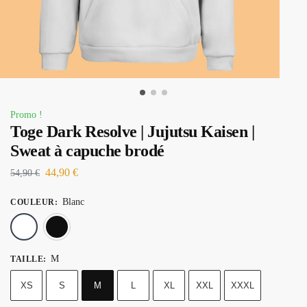
Promo !
Toge Dark Resolve | Jujutsu Kaisen |
Sweat à capuche brodé
44,90
€
54,90
€
Blanc
COULEUR
:
Blanc
Noir
M
TAILLE
:
XS
S
M
L
XL
XXL
XXXL