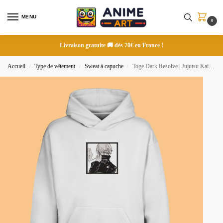
MENU
0
Livraison gratuite 🚚 dès 70€ en France !
Accueil
Type de vêtement
Sweat à capuche
Toge Dark Resolve | Jujutsu Kaisen | Sweat à capuche brodé
/
/
/