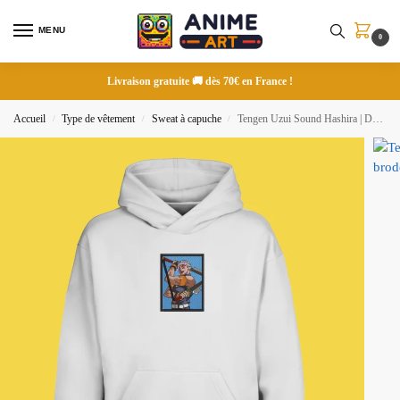
MENU
0
Livraison gratuite 🚚 dès 70€ en France !
Accueil
Type de vêtement
Sweat à capuche
Tengen Uzui Sound Hashira | Demon Slayer | Sweat à capuche brodé
/
/
/