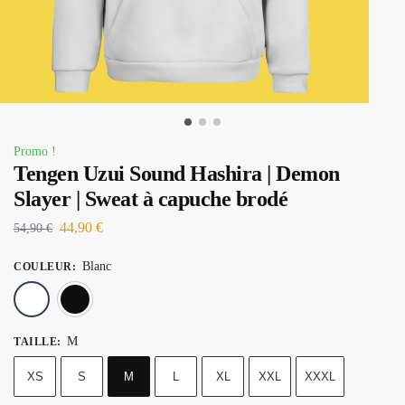
Promo !
Tengen Uzui Sound Hashira | Demon
Slayer | Sweat à capuche brodé
44,90
€
54,90
€
Blanc
COULEUR
:
Blanc
Noir
M
TAILLE
:
XS
S
M
L
XL
XXL
XXXL