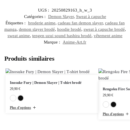
UGS :
20250829163_h_w_3
Catégories :
Demon Slayer
,
Sweat à capuche
Étiquettes :
broderie anime
,
cadeau fan demon slayer
,
cadeau fan
manga
,
demon slayer brodé
,
hoodie brodé
,
sweat à capuche brodé
,
sweat anime
,
tengen uzui sound hashira brodé
,
vêtement anime
Marque :
Anime-Art.fr
Produits similaires
Inosuke Fury | Demon Slayer | T-shirt brodé
29,90
€
Rengoku Fire Sou
29,90
€
Blanc
Noir
Plus d'options
Plus d'options