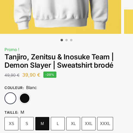
Promo !
Tanjiro, Zenitsu & Inosuke Team |
Demon Slayer | Sweatshirt brodé
39,90
€
49,90
€
-20%
Blanc
COULEUR
:
Blanc
Noir
M
TAILLE
:
XS
S
M
L
XL
XXL
XXXL