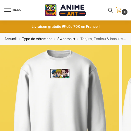
MENU
0
Livraison gratuite 🚚 dès 70€ en France !
Accueil
Type de vêtement
Sweatshirt
Tanjiro, Zenitsu & Inosuke Team | Demon Slayer | Sweatshirt brodé
/
/
/