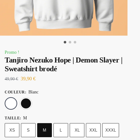
Promo !
Tanjiro Nezuko Hope | Demon Slayer |
Sweatshirt brodé
39,90
€
49,90
€
Blanc
COULEUR
:
Blanc
Noir
M
TAILLE
:
XS
S
M
L
XL
XXL
XXXL