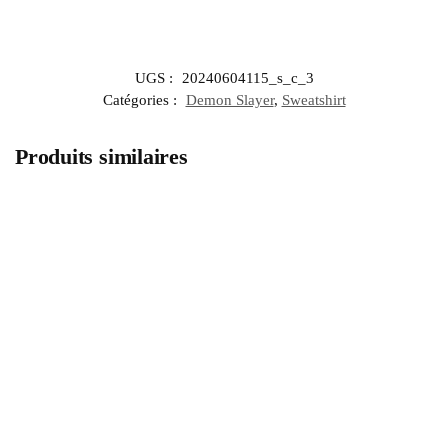
UGS :
20240604115_s_c_3
Catégories :
Demon Slayer
,
Sweatshirt
Produits similaires