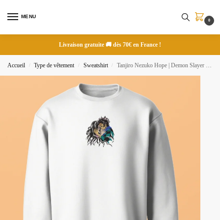
MENU
0
Livraison gratuite 🚚 dès 70€ en France !
Accueil
Type de vêtement
Sweatshirt
Tanjiro Nezuko Hope | Demon Slayer | Sweatshirt brodé
/
/
/