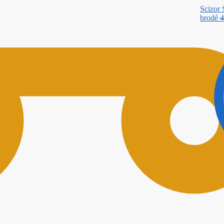
Scizor 
brodé
4