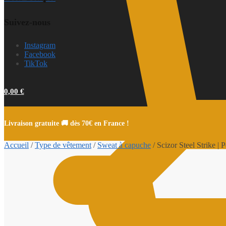
Suivez-nous
Instagram
Facebook
TikTok
0,00
€
Livraison gratuite 🚚 dès 70€ en France !
Accueil
/
Type de vêtement
/
Sweat à capuche
/
Scizor Steel Strike |