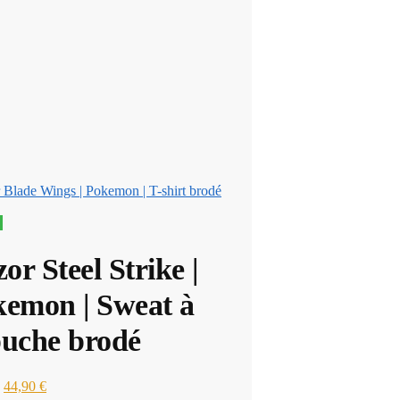
 Blade Wings | Pokemon | T-shirt brodé
!
zor Steel Strike |
emon | Sweat à
uche brodé
Le
Le
44,90
€