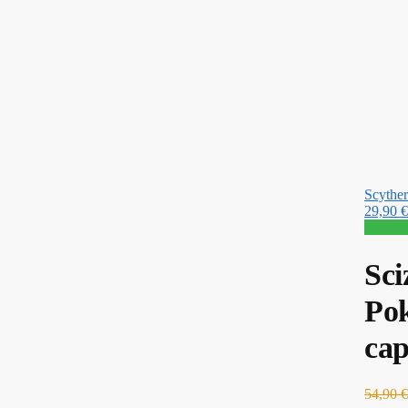
Scyther
29,90
€
Promo 
Sci
Pok
cap
54,90
€