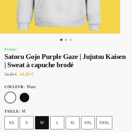
Promo !
Satoru Gojo Purple Gaze | Jujutsu Kaisen
| Sweat à capuche brodé
44,90
€
54,90
€
Blanc
COULEUR
:
Blanc
Noir
M
TAILLE
:
XS
S
M
L
XL
XXL
XXXL