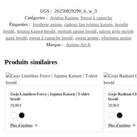
UGS :
20250829290_h_w_3
Catégories :
Jujutsu Kaisen
,
Sweat à capuche
Étiquettes :
broderie anime
,
cadeau fan jujutsu kaisen
,
hoodie
brodé
,
jujutsu kaisen brodé
,
portrait anime brodé
,
satoru gojo purple
gaze brodé
,
sweat à capuche brodé
,
sweat anime
,
vêtement anime
Marque :
Anime-Art.fr
Produits similaires
Gojo Limitless Force | Jujutsu Kaisen | T-shirt
Gojo Radiant Cha
brodé
brodé
29,90
€
29,90
€
Blanc
Noir
Plus d'options
Plus d'options