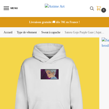
MENU
0
Livraison gratuite 🚚 dès 70€ en France !
Accueil
Type de vêtement
Sweat à capuche
Satoru Gojo Purple Gaze | Jujutsu Kaisen | Sweat à capuche brodé
/
/
/