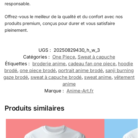
responsable.
Offrez-vous le meilleur de la qualité et du confort avec nos
produits premium, conçus pour durer et vous satisfaire
pleinement.
UGS :
20250829430_h_w_3
Catégories :
One Piece
,
Sweat à capuche
Étiquettes :
broderie anime
,
cadeau fan one piece
,
hoodie
brodé
,
one piece brodé
,
portrait anime brodé
,
sanji burning
gaze brodé
,
sweat à capuche brodé
,
sweat anime
,
vêtement
anime
Marque :
Anime-Art.fr
Produits similaires