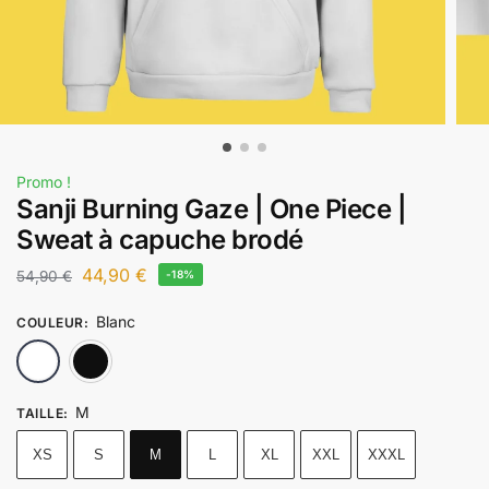
Promo !
Sanji Burning Gaze | One Piece |
Sweat à capuche brodé
44,90
€
54,90
€
-18%
Blanc
COULEUR
:
Blanc
Noir
M
TAILLE
:
XS
S
M
L
XL
XXL
XXXL