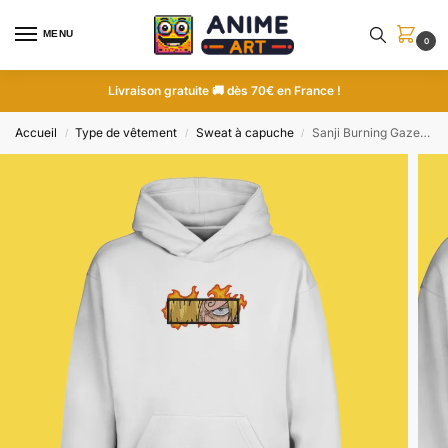
MENU
0
Livraison gratuite 🚚 dès 70€ en France !
Accueil
Type de vêtement
Sweat à capuche
Sanji Burning Gaze | One Piece | Sweat à capuche brodé
/
/
/