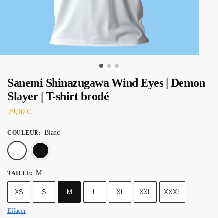
Sanemi Shinazugawa Wind Eyes | Demon
Slayer | T-shirt brodé
29,90
€
Blanc
COULEUR
:
Blanc
Noir
M
TAILLE
:
XS
S
M
L
XL
XXL
XXXL
Effacer