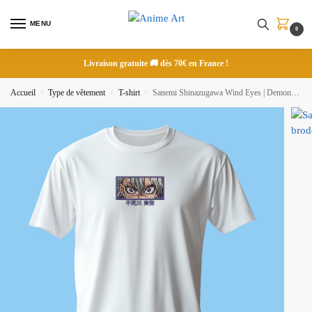
MENU
0
Livraison gratuite 🚚 dès 70€ en France !
Accueil
Type de vêtement
T-shirt
Sanemi Shinazugawa Wind Eyes | Demon Slayer | T-shirt brodé
/
/
/