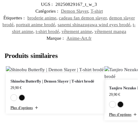
UGS :
20250829167_t_w_3
Catégories :
Demon Slayer
,
T-shirt
Étiquettes :
broderie anime
,
cadeau fan demon slayer
,
demon slayer
brodé
,
portrait anime brodé
,
sanemi shinazugawa wind eyes brodé
,
t-
shirt anime
,
t-shirt brodé
,
vêtement anime
,
vêtement manga
Marque :
Anime-Art.fr
Produits similaires
Shinobu Butterfly | Demon Slayer | T-shirt brodé
29,90
€
Tanjiro Nezuko D
29,90
€
Blanc
Noir
Plus d'options
Plus d'options