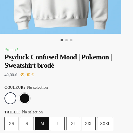
Promo !
Psyduck Confused Mood | Pokemon |
Sweatshirt brodé
39,90
€
49,90
€
No selection
COULEUR
:
Blanc
Noir
No selection
TAILLE
:
XS
S
M
L
XL
XXL
XXXL