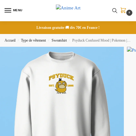
MENU
0
Livraison gratuite 🚚 dès 70€ en France !
Accueil
Type de vêtement
Sweatshirt
Psyduck Confused Mood | Pokemon | Sweatshirt brodé
/
/
/