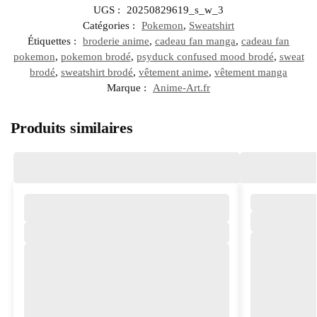
UGS :
20250829619_s_w_3
Catégories :
Pokemon
,
Sweatshirt
Étiquettes :
broderie anime
,
cadeau fan manga
,
cadeau fan
pokemon
,
pokemon brodé
,
psyduck confused mood brodé
,
sweat
brodé
,
sweatshirt brodé
,
vêtement anime
,
vêtement manga
Marque :
Anime-Art.fr
Produits similaires