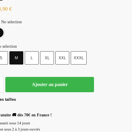
4,90
€
No selection
Blanc
Noir
 selection
S
M
L
XL
XXL
XXXL
Ajouter au panier
s tailles
ratuite 🚚 dès 70€ en France !
ranti sous 14 jours
n sous 2 à 3 jours ouvrés