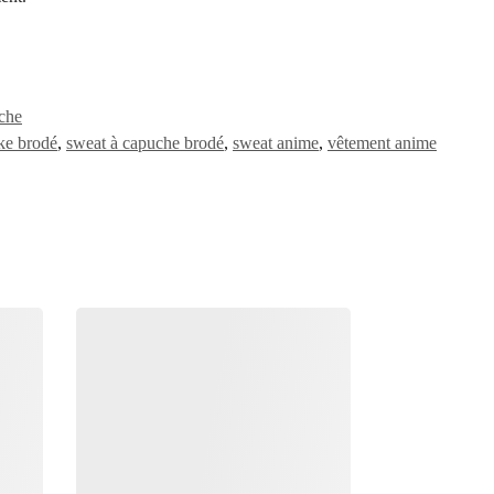
che
ike brodé
,
sweat à capuche brodé
,
sweat anime
,
vêtement anime