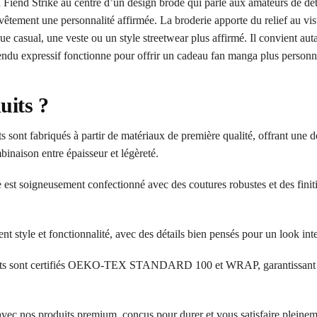
nd Strike au centre d’un design brodé qui parle aux amateurs de détai
êtement une personnalité affirmée. La broderie apporte du relief au vis
ue casual, une veste ou un style streetwear plus affirmé. Il convient au
ndu expressif fonctionne pour offrir un cadeau fan manga plus personn
uits ?
 sont fabriqués à partir de matériaux de première qualité, offrant une d
inaison entre épaisseur et légèreté.
 est soigneusement confectionné avec des coutures robustes et des finit
ent style et fonctionnalité, avec des détails bien pensés pour un look in
ts sont certifiés OEKO-TEX STANDARD 100 et WRAP, garantissant l’a
 avec nos produits premium, conçus pour durer et vous satisfaire pleinem