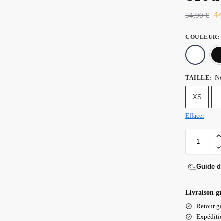
4
54,90
€
COULEUR
:
No
TAILLE
:
XS
Effacer
Guide de
Livraison g
Retour ga
Expéditio