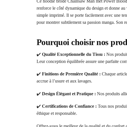
Ce hoodie brodé Chainsaw Man met Power Blood Fie
renforce le côté dynamique du design et donne au v
simple imprimé. Il se porte facilement avec une ten
pour montrer subtilement sa passion manga. Son re
Pourquoi choisir nos prod
✔️
Qualité Exceptionnelle du Tissu :
Nos produits
Leur conception équilibrée assure une parfaite comb
✔️
Finitions de Première Qualité :
Chaque article
accrue à l’usure et aux lavages.
✔️
Design Élégant et Pratique :
Nos produits alli
✔️
Certifications de Confiance :
Tous nos produi
éthique et responsable.
Offrez-vous le meilleur de la qualité et du confort