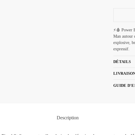
⚡🩸 Power B
Man autour d
explosive, b
expressif.
DÉTAILS
LIVRAISO
GUIDE D'
Description