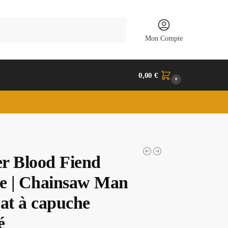
Recherche
Mon Compte
0,00
€
0
r Blood Fiend
ke | Chainsaw Man
eat à capuche
é