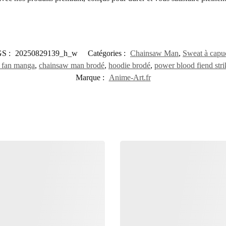
S :
20250829139_h_w
Catégories :
Chainsaw Man
,
Sweat à capu
 fan manga
,
chainsaw man brodé
,
hoodie brodé
,
power blood fiend str
Marque :
Anime-Art.fr