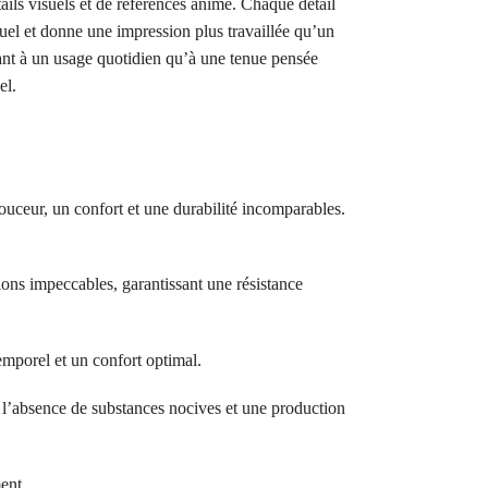
ls visuels et de références anime. Chaque détail
uel et donne une impression plus travaillée qu’un
tant à un usage quotidien qu’à une tenue pensée
el.
ouceur, un confort et une durabilité incomparables.
ions impeccables, garantissant une résistance
temporel et un confort optimal.
bsence de substances nocives et une production
ent.