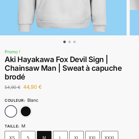
Promo !
Aki Hayakawa Fox Devil Sign |
Chainsaw Man | Sweat à capuche
brodé
44,90
€
54,90
€
Blanc
COULEUR
:
Blanc
Noir
M
TAILLE
:
XS
S
M
L
XL
XXL
XXXL