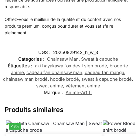
responsable.
Offrez-vous le meilleur de la qualité et du confort avec nos
produits premium, conçus pour durer et vous satisfaire
pleinement.
UGS :
20250829142_h_w_3
Catégories :
Chainsaw Man
,
Sweat à capuche
Étiquettes :
aki hayakawa fox devil sign brodé
,
broderie
anime
,
cadeau fan chainsaw man
,
cadeau fan manga
,
chainsaw man brodé
,
hoodie brodé
,
sweat à capuche brodé
,
sweat anime
,
vêtement anime
Marque :
Anime-Art.fr
Produits similaires
-18%