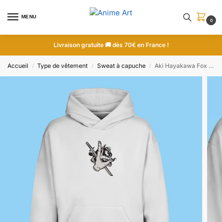
MENU
0
Livraison gratuite 🚚 dès 70€ en France !
Accueil
Type de vêtement
Sweat à capuche
Aki Hayakawa Fox Devil Sign | Chainsaw Man | Sweat à capuche brodé
/
/
/