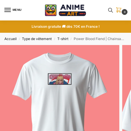
MENU
0
Livraison gratuite 🚚 dès 70€ en France !
Accueil
Type de vêtement
T-shirt
Power Blood Fiend | Chainsaw Man | T-shirt brodé
/
/
/