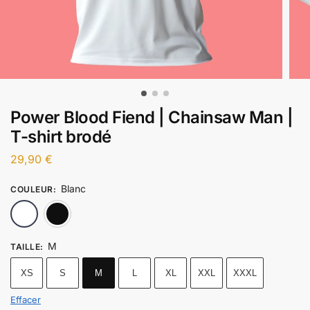
Power Blood Fiend | Chainsaw Man |
T-shirt brodé
29,90
€
Blanc
COULEUR
:
Blanc
Noir
M
TAILLE
:
XS
S
M
L
XL
XXL
XXXL
Effacer