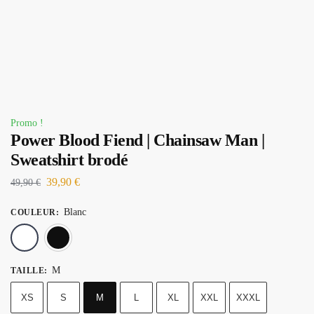
Promo !
Power Blood Fiend | Chainsaw Man |
Sweatshirt brodé
39,90
€
49,90
€
Blanc
COULEUR
:
Blanc
Noir
M
TAILLE
:
XS
S
M
L
XL
XXL
XXXL