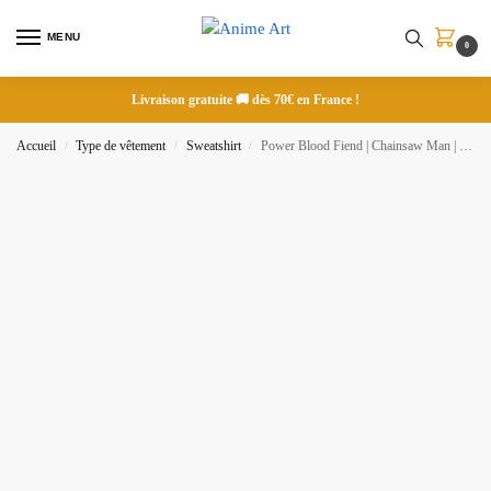
MENU
0
Livraison gratuite 🚚 dès 70€ en France !
Accueil
Type de vêtement
Sweatshirt
Power Blood Fiend | Chainsaw Man | Sweatshirt brodé
/
/
/