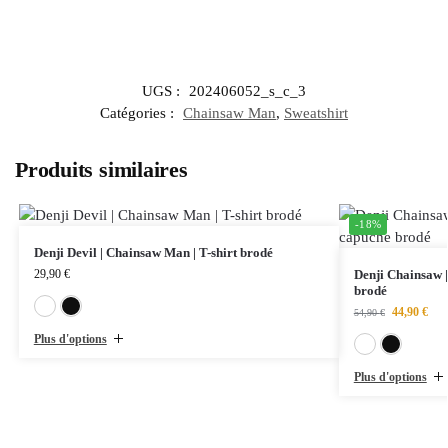
UGS :
202406052_s_c_3
Catégories :
Chainsaw Man
,
Sweatshirt
Produits similaires
-18%
Denji Devil | Chainsaw Man | T-shirt brodé
29,90
€
Denji Chainsaw 
brodé
Blanc
Noir
44,90
€
54,90
€
Plus d'options
Plus d'options