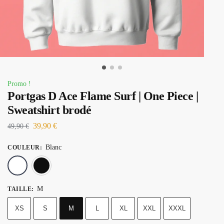
Promo !
Portgas D Ace Flame Surf | One Piece |
Sweatshirt brodé
39,90
€
49,90
€
Blanc
COULEUR
:
Blanc
Noir
M
TAILLE
:
XS
S
M
L
XL
XXL
XXXL