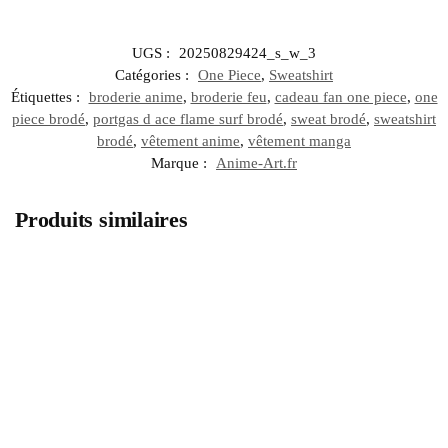
UGS :
20250829424_s_w_3
Catégories :
One Piece
,
Sweatshirt
Étiquettes :
broderie anime
,
broderie feu
,
cadeau fan one piece
,
one
piece brodé
,
portgas d ace flame surf brodé
,
sweat brodé
,
sweatshirt
brodé
,
vêtement anime
,
vêtement manga
Marque :
Anime-Art.fr
Produits similaires