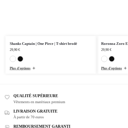
Shanks Captain | One Piece | T-shirt brodé
Roronoa Zoro Eye
29,90
€
29,90
€
Blanc
Noir
Plus d'options
Plus d'options
QUALITÉ SUPÉRIEURE
Vêtements en matériaux premium
LIVRAISON GRATUITE
À partir de 70 euros
REMBOURSEMENT GARANTI