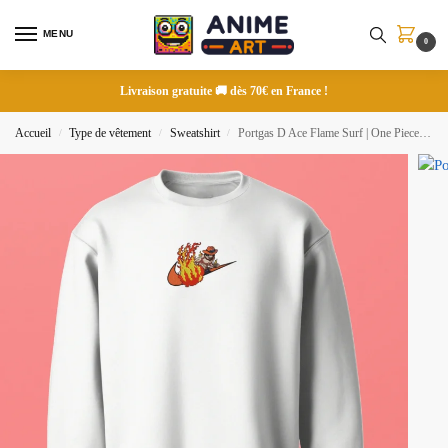
MENU
0
Livraison gratuite 🚚 dès 70€ en France !
Accueil
Type de vêtement
Sweatshirt
Portgas D Ace Flame Surf | One Piece | Sweatshirt brodé
/
/
/