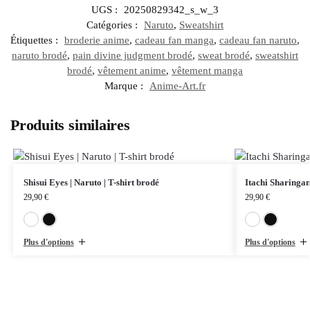
UGS :
20250829342_s_w_3
Catégories :
Naruto
,
Sweatshirt
Étiquettes :
broderie anime
,
cadeau fan manga
,
cadeau fan naruto
,
naruto brodé
,
pain divine judgment brodé
,
sweat brodé
,
sweatshirt
brodé
,
vêtement anime
,
vêtement manga
Marque :
Anime-Art.fr
Produits similaires
Shisui Eyes | Naruto | T-shirt brodé
Itachi Sharingan
29,90
€
29,90
€
Blanc
Noir
Plus d'options
Plus d'options