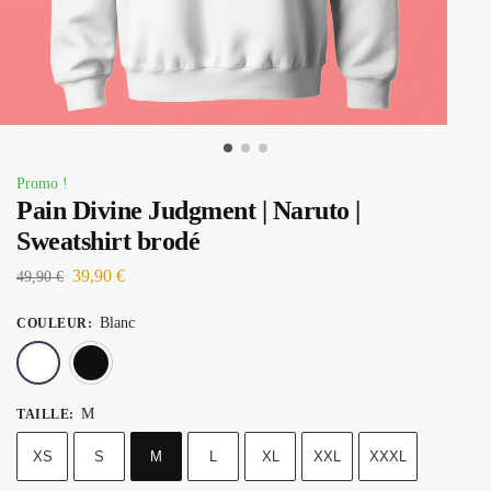
Promo !
Pain Divine Judgment | Naruto |
Sweatshirt brodé
39,90
€
49,90
€
Blanc
COULEUR
:
Blanc
Noir
M
TAILLE
:
XS
S
M
L
XL
XXL
XXXL