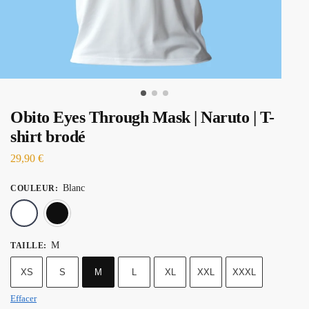
Obito Eyes Through Mask | Naruto | T-
shirt brodé
29,90
€
Blanc
COULEUR
:
Blanc
Noir
M
TAILLE
:
XS
S
M
L
XL
XXL
XXXL
Effacer