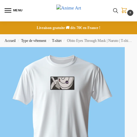
MENU
0
Livraison gratuite 🚚 dès 70€ en France !
Accueil
Type de vêtement
T-shirt
Obito Eyes Through Mask | Naruto | T-shirt brodé
/
/
/