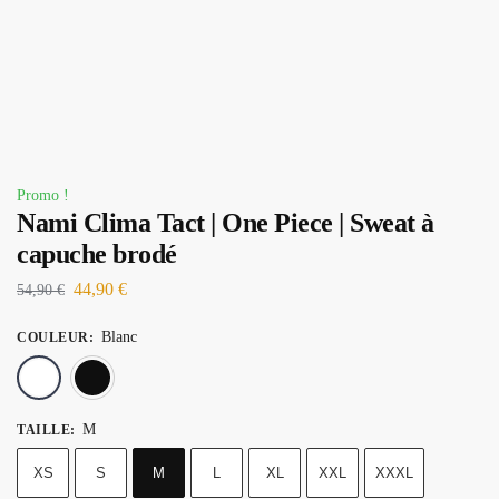
Promo !
Nami Clima Tact | One Piece | Sweat à
capuche brodé
44,90
€
54,90
€
Blanc
COULEUR
:
Blanc
Noir
M
TAILLE
:
XS
S
M
L
XL
XXL
XXXL