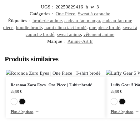
UGS :
20250829416_h_w_3
Catégories :
One Piece
,
Sweat à capuche
Étiquettes :
broderie anime
,
cadeau fan manga
,
cadeau fan one
piece
,
hoodie brodé
,
nami clima tact brodé
,
one piece brodé
,
sweat à
capuche brodé
,
sweat anime
,
vêtement anime
Marque :
Anime-Art.fr
Produits similaires
Roronoa Zoro Eyes | One Piece | T-shirt brodé
Luffy Gear 5 Wan
29,90
€
29,90
€
Blanc
Noir
Plus d'options
Plus d'options