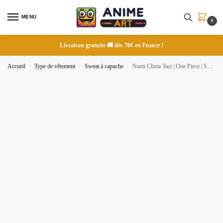
MENU
0
Livraison gratuite 🚚 dès 70€ en France !
Accueil
Type de vêtement
Sweat à capuche
Nami Clima Tact | One Piece | Sweat à capuche brodé
/
/
/