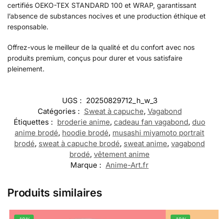
certifiés OEKO-TEX STANDARD 100 et WRAP, garantissant
l’absence de substances nocives et une production éthique et
responsable.
Offrez-vous le meilleur de la qualité et du confort avec nos
produits premium, conçus pour durer et vous satisfaire
pleinement.
UGS :
20250829712_h_w_3
Catégories :
Sweat à capuche
,
Vagabond
Étiquettes :
broderie anime
,
cadeau fan vagabond
,
duo
anime brodé
,
hoodie brodé
,
musashi miyamoto portrait
brodé
,
sweat à capuche brodé
,
sweat anime
,
vagabond
brodé
,
vêtement anime
Marque :
Anime-Art.fr
Produits similaires