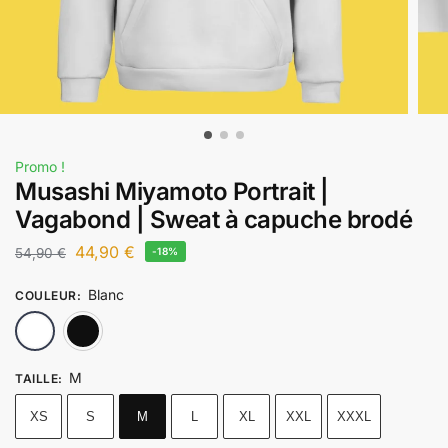
Promo !
Musashi Miyamoto Portrait |
Vagabond | Sweat à capuche brodé
44,90
€
54,90
€
-18%
Blanc
COULEUR
:
Blanc
Noir
M
TAILLE
:
XS
S
M
L
XL
XXL
XXXL