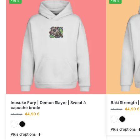
-18%
-18%
Inosuke Fury | Demon Slayer | Sweat à
Baki Strength 
capuche brodé
44,90
€
54,90
€
44,90
€
54,90
€
Blanc
Noir
Plus d'options
Plus d'options