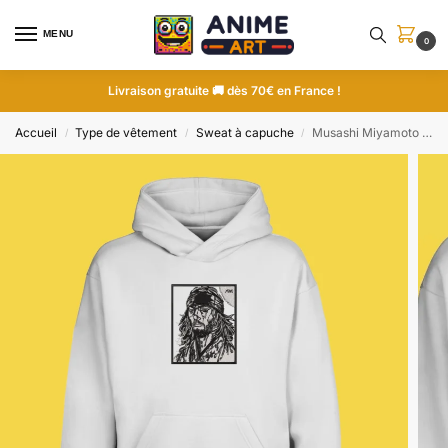
MENU
0
Livraison gratuite 🚚 dès 70€ en France !
Accueil
Type de vêtement
Sweat à capuche
Musashi Miyamoto Portrait | Vagabond | Sweat à capuche brodé
/
/
/