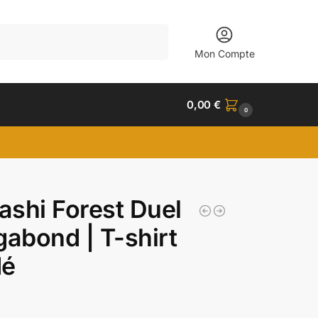
Recherche
Mon Compte
0,00
€
0
shi Forest Duel
gabond | T-shirt
dé