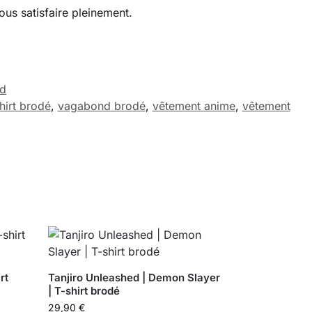
ous satisfaire pleinement.
d
shirt brodé
,
vagabond brodé
,
vêtement anime
,
vêtement
rt
Tanjiro Unleashed | Demon Slayer
| T-shirt brodé
29,90
€