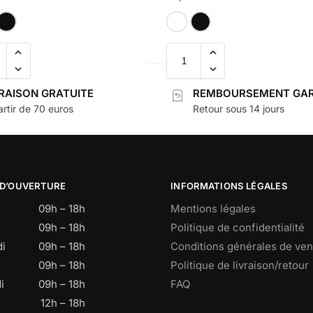
Blanc
Noir
Blanc
Noir
VRAISON GRATUITE
REMBOURSEMENT GAR
rtir de 70 euros
Retour sous 14 jours
 D’OUVERTURE
INFORMATIONS LÉGALES
09h – 18h
Mentions légales
09h – 18h
Politique de confidentialité
i
09h – 18h
Conditions générales de ven
09h – 18h
Politique de livraison/retour
i
09h – 18h
FAQ
12h – 18h