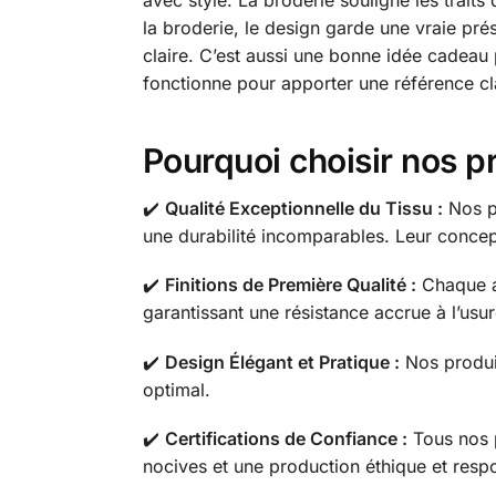
avec style. La broderie souligne les traits
la broderie, le design garde une vraie prés
claire. C’est aussi une bonne idée cadeau 
fonctionne pour apporter une référence cl
Pourquoi choisir nos p
✔️
Qualité Exceptionnelle du Tissu :
Nos pr
une durabilité incomparables. Leur concep
✔️
Finitions de Première Qualité :
Chaque ar
garantissant une résistance accrue à l’usu
✔️
Design Élégant et Pratique :
Nos produit
optimal.
✔️
Certifications de Confiance :
Tous nos 
nocives et une production éthique et resp