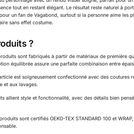
 du personnage avec un rendu visuel soigné, parfait pour un 
ence tout en restant élégant. Le résultat reste naturel à por
pour un fan de Vagabond, surtout si la personne aime les pi
aire sans effet costume.
roduits ?
oduits sont fabriqués à partir de matériaux de première qua
tion équilibrée assure une parfaite combinaison entre épais
ticle est soigneusement confectionné avec des coutures ro
re et aux lavages.
s allient style et fonctionnalité, avec des détails bien pens
produits sont certifiés OEKO-TEX STANDARD 100 et WRAP, g
onsable.