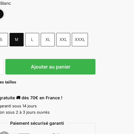
Blanc
Blanc
Noir
S
M
L
XL
XXL
XXXL
Ajouter au panier
s tailles
gratuite 🚚 dès 70€ en France !
aranti sous 14 jours
ion sous 2 à 3 jours ouvrés
Paiement sécurisé garanti