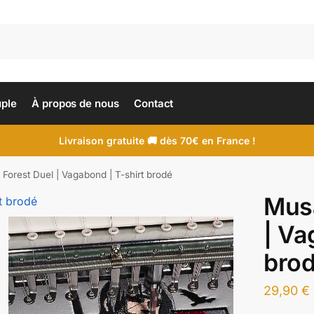
uple
À propos de nous
Contact
Livraison gratuite 🚚 dès 70€ en France !
Forest Duel | Vagabond | T-shirt brodé
Musa
| Va
bro
29,90
€