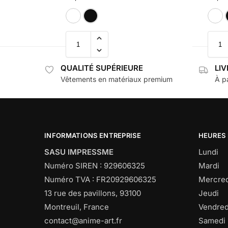
Blanc
Noir
QUALITÉ SUPÉRIEURE
LI
Vêtements en matériaux premium
À pa
INFORMATIONS ENTREPRISE
HEURES
SASU IMPRESSME
Lundi
Numéro SIREN : 929606325
Mardi
Numéro TVA : FR20929606325
Mercred
13 rue des pavillons, 93100
Jeudi
Montreuil, France
Vendred
contact@anime-art.fr
Samedi