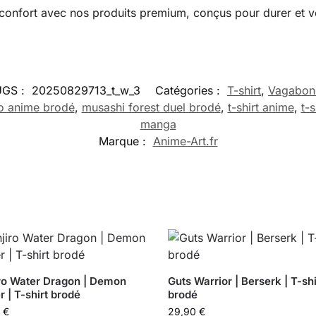
u confort avec nos produits premium, conçus pour durer et v
UGS :
20250829713_t_w_3
Catégories :
T-shirt
,
Vagabon
o anime brodé
,
musashi forest duel brodé
,
t-shirt anime
,
t-
manga
Marque :
Anime-Art.fr
ro Water Dragon | Demon
Guts Warrior | Berserk | T-shi
r | T-shirt brodé
brodé
0
€
29,90
€