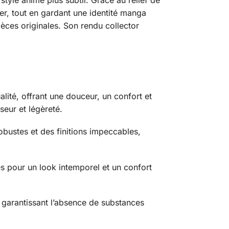
style anime plus subtil. Grâce au relief de
ter, tout en gardant une identité manga
èces originales. Son rendu collector
lité, offrant une douceur, un confort et
seur et légèreté.
bustes et des finitions impeccables,
és pour un look intemporel et un confort
arantissant l’absence de substances