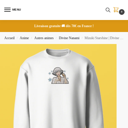
MENU
0
Livraison gratuite 🚚 dès 70€ en France !
Accueil
Anime
Autres animes
Divine Nanami
Mizuki Starshine | Divine Nanami | Sweatshirt brodé
/
/
/
/