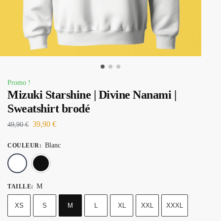
Promo !
Mizuki Starshine | Divine Nanami |
Sweatshirt brodé
39,90
€
49,90
€
Blanc
COULEUR
:
Blanc
Noir
M
TAILLE
:
XS
S
M
L
XL
XXL
XXXL