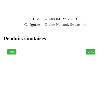
UGS :
20240604127_s_c_3
Catégories :
Divine Nanami
,
Sweatshirt
Produits similaires
-20%
-20%