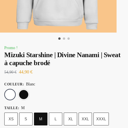
Promo !
Mizuki Starshine | Divine Nanami | Sweat
à capuche brodé
44,90
€
54,90
€
Blanc
COULEUR
:
Blanc
Noir
M
TAILLE
:
XS
S
M
L
XL
XXL
XXXL