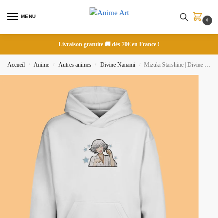
MENU
0
Livraison gratuite 🚚 dès 70€ en France !
Accueil
Anime
Autres animes
Divine Nanami
Mizuki Starshine | Divine Nanami | Sweat à capuche brodé
/
/
/
/