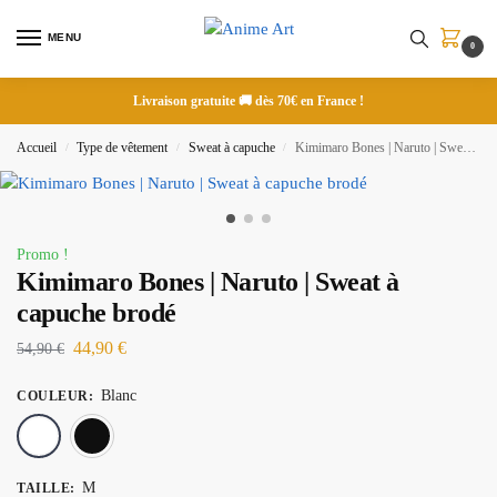
MENU
0
Livraison gratuite 🚚 dès 70€ en France !
Accueil
Type de vêtement
Sweat à capuche
Kimimaro Bones | Naruto | Sweat à capuche brodé
/
/
/
Promo !
Kimimaro Bones | Naruto | Sweat à
capuche brodé
44,90
€
54,90
€
Blanc
COULEUR
:
Blanc
Noir
M
TAILLE
: