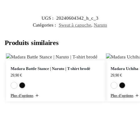
UGS :
20240604342_h_c_3
Catégories :
Sweat à capuche
,
Naruto
Produits similaires
Madara Battle Stance | Naruto | T-shirt brodé
Madara Uchiha Si
29,90
€
29,90
€
Blanc
Noir
Plus d'options
Plus d'options