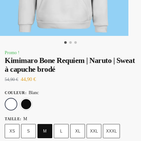
Promo !
Kimimaro Bone Requiem | Naruto | Sweat
à capuche brodé
44,90
€
54,90
€
Blanc
COULEUR
:
Blanc
Noir
M
TAILLE
:
XS
S
M
L
XL
XXL
XXXL