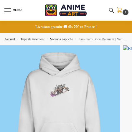
MENU
0
Livraison gratuite 🚚 dès 70€ en France !
Accueil
Type de vêtement
Sweat à capuche
Kimimaro Bone Requiem | Naruto | Sweat à capuche brodé
/
/
/