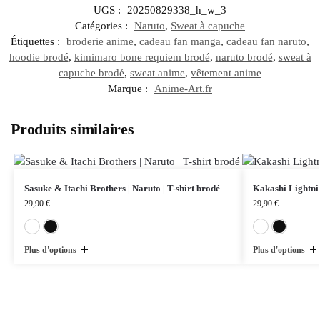
UGS :
20250829338_h_w_3
Catégories :
Naruto
,
Sweat à capuche
Étiquettes :
broderie anime
,
cadeau fan manga
,
cadeau fan naruto
,
hoodie brodé
,
kimimaro bone requiem brodé
,
naruto brodé
,
sweat à
capuche brodé
,
sweat anime
,
vêtement anime
Marque :
Anime-Art.fr
Produits similaires
Sasuke & Itachi Brothers | Naruto | T-shirt brodé
Kakashi Lightnin
29,90
€
29,90
€
Blanc
Noir
Plus d'options
Plus d'options