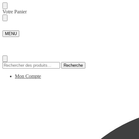
Skip
Skip
Votre Panier
to
to
navigation
content
MENU
Recherche
Recherche
pour :
Mon Compte