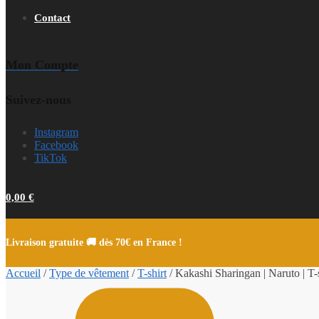
Contact
Mon Compte
Suivez-nous
Instagram
Facebook
TikTok
0,00
€
Livraison gratuite 🚚 dès 70€ en France !
Accueil
/
Type de vêtement
/
T-shirt
/
Kakashi Sharingan | Naruto | T-