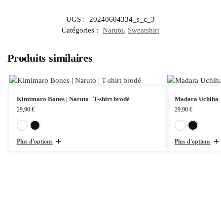
UGS :
20240604334_s_c_3
Catégories :
Naruto
,
Sweatshirt
Produits similaires
Kimimaro Bones | Naruto | T-shirt brodé
Madara Uchiha Si
29,90
€
29,90
€
Blanc
Noir
Plus d'options
Plus d'options