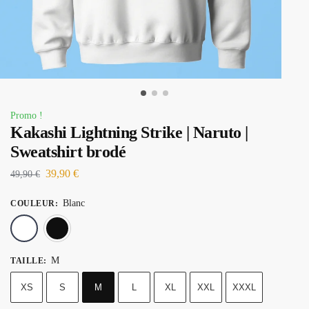
Promo !
Kakashi Lightning Strike | Naruto |
Sweatshirt brodé
39,90
€
49,90
€
Blanc
COULEUR
:
Blanc
Noir
M
TAILLE
:
XS
S
M
L
XL
XXL
XXXL