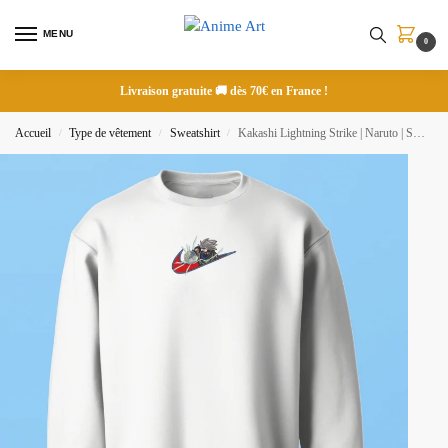
MENU
0
Livraison gratuite 🚚 dès 70€ en France !
Accueil
Type de vêtement
Sweatshirt
Kakashi Lightning Strike | Naruto | Sweatshirt brodé
/
/
/