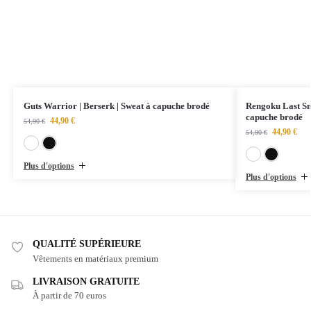
Guts Warrior | Berserk | Sweat à capuche brodé
Rengoku Last Sm
capuche brodé
44,90
€
54,90
€
44,90
€
54,90
€
Blanc
Noir
Plus d'options
Plus d'options
QUALITÉ SUPÉRIEURE
Vêtements en matériaux premium
LIVRAISON GRATUITE
À partir de 70 euros