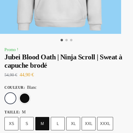
Promo !
Jubei Blood Oath | Ninja Scroll | Sweat à
capuche brodé
44,90
€
54,90
€
Blanc
COULEUR
:
Blanc
Noir
M
TAILLE
:
XS
S
M
L
XL
XXL
XXXL