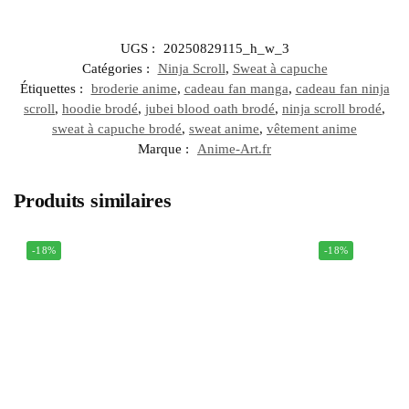
UGS :
20250829115_h_w_3
Catégories :
Ninja Scroll
,
Sweat à capuche
Étiquettes :
broderie anime
,
cadeau fan manga
,
cadeau fan ninja
scroll
,
hoodie brodé
,
jubei blood oath brodé
,
ninja scroll brodé
,
sweat à capuche brodé
,
sweat anime
,
vêtement anime
Marque :
Anime-Art.fr
Produits similaires
-18%
-18%