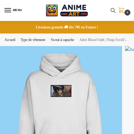
MENU
0
Livraison gratuite 🚚 dès 70€ en France !
Accueil
Type de vêtement
Sweat à capuche
Jubei Blood Oath | Ninja Scroll | Sweat à capuche brodé
/
/
/