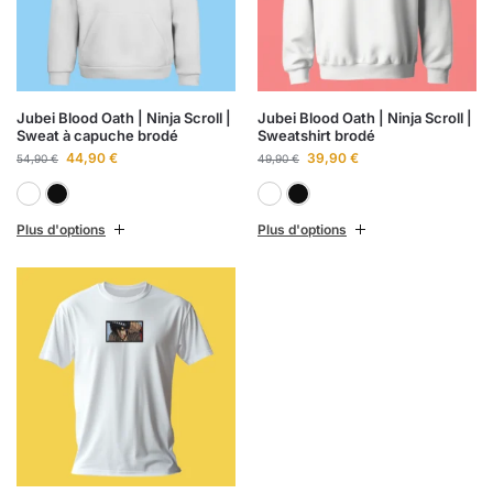
Jubei Blood Oath | Ninja Scroll |
Jubei Blood Oath | Ninja Scroll |
Sweat à capuche brodé
Sweatshirt brodé
44,90
€
39,90
€
54,90
€
49,90
€
Blanc
Noir
Blanc
Noir
Plus d'options
Plus d'options