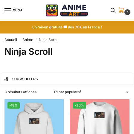
MENU
0
Livraison gratuite 🚚 dès 70€ en France !
Accueil
Anime
Ninja Scroll
/
/
Ninja Scroll
SHOW FILTERS
3 résultats affichés
-18%
-20%