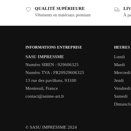
QUALITÉ SUPÉRIEURE
LI
Vêtements en matériaux premium
À pa
INFORMATIONS ENTREPRISE
HEURES
SASU IMPRESSME
Lundi
Numéro SIREN : 929606325
Mardi
Numéro TVA : FR20929606325
Mercredi
13 rue des pavillons, 93100
Jeudi
Montreuil, France
Vendredi
contact@anime-art.fr
Samedi
Dimanch
© SASU IMPRESSME 2024