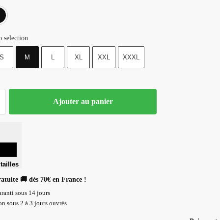
Blanc
Noir
 selection
S
M
L
XL
XXL
XXXL
Ajouter au panier
tailles
ratuite 🚚 dès 70€ en France !
ranti sous 14 jours
n sous 2 à 3 jours ouvrés