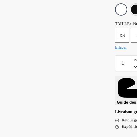
No
TAILLE
:
XS
Effacer
Guide des 
Livraison g
Retour ga
Expéditio