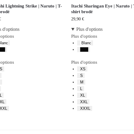
i Lightning Strike | Naruto | T-
Itachi Sharingan Eye | Naruto | 
brodé
shirt brodé
€
29,90
€
s d'options
Plus d'options
'options
Plus d'options
lanc
Blanc
oir
Noir
'options
Plus d'options
S
XS
S
M
M
L
L
XL
XL
XXL
XXL
XXXL