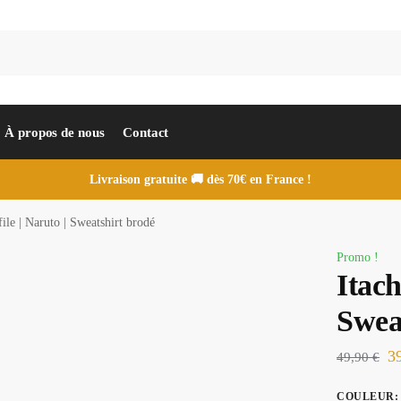
À propos de nous
Contact
Livraison gratuite 🚚 dès 70€ en France !
file | Naruto | Sweatshirt brodé
Promo !
Itach
Swea
3
49,90
€
COULEUR
: