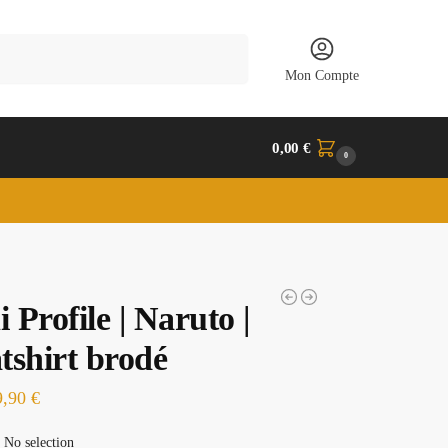
Recherche
Mon Compte
0,00
€
0
i Profile | Naruto |
tshirt brodé
9,90
€
No selection