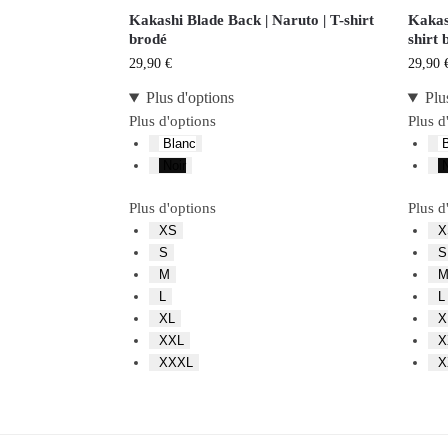
Kakashi Blade Back | Naruto | T-shirt
Kakash
brodé
shirt 
29,90
€
29,90
Plus d'options
Plu
Plus d'options
Plus d
Blanc
B
Noir
N
Plus d'options
Plus d
XS
X
S
S
M
L
L
XL
X
XXL
X
XXXL
X