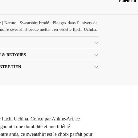
Paiement 
le | Naruto | Sweatshirt brodé : Plongez dans l’univers de
notre sweatshirt brodé mettant en vedette Itachi Uchiha.
N & RETOURS
ENTRETIEN
tte Itachi Uchiha. Conçu par Anime-Art, ce
rantit une durabilité et une fidélité
tre amis, ce sweatshirt est le choix parfait pour