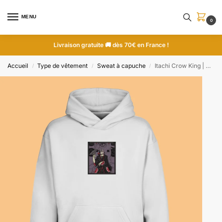
MENU
0
Livraison gratuite 🚚 dès 70€ en France !
Accueil
Type de vêtement
Sweat à capuche
Itachi Crow King | Naruto | Sweat à capuche brodé
/
/
/