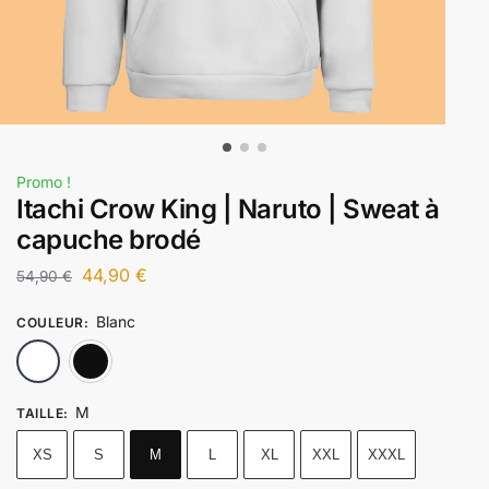
Promo !
Itachi Crow King | Naruto | Sweat à
capuche brodé
44,90
€
54,90
€
Blanc
COULEUR
:
Blanc
Noir
M
TAILLE
:
XS
S
M
L
XL
XXL
XXXL