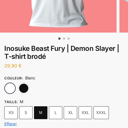
Inosuke Beast Fury | Demon Slayer |
T-shirt brodé
29,90
€
Blanc
COULEUR
:
Blanc
Noir
M
TAILLE
:
XS
S
M
L
XL
XXL
XXXL
Effacer