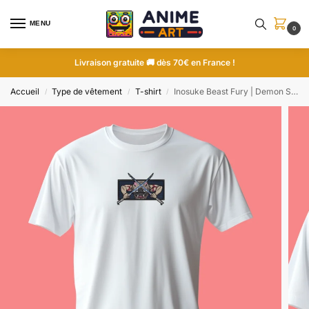
MENU
0
Livraison gratuite 🚚 dès 70€ en France !
Accueil
Type de vêtement
T-shirt
Inosuke Beast Fury | Demon Slayer | T-shirt brodé
/
/
/