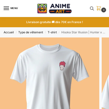
MENU
0
Livraison gratuite 🚚 dès 70€ en France !
Accueil
Type de vêtement
T-shirt
Hisoka Star Illusion | Hunter x Hunter | T-shirt brodé
/
/
/