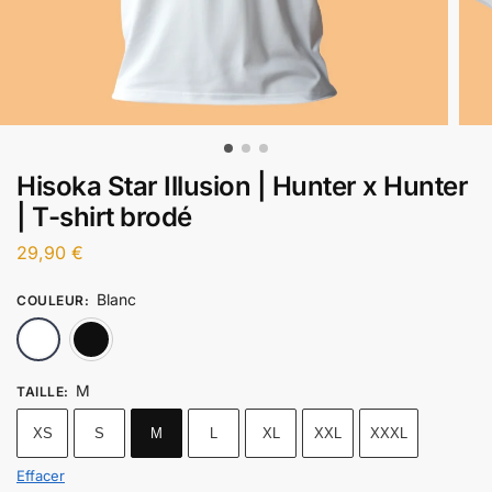
Hisoka Star Illusion | Hunter x Hunter
| T-shirt brodé
29,90
€
Blanc
COULEUR
:
Blanc
Noir
M
TAILLE
:
XS
S
M
L
XL
XXL
XXXL
Effacer