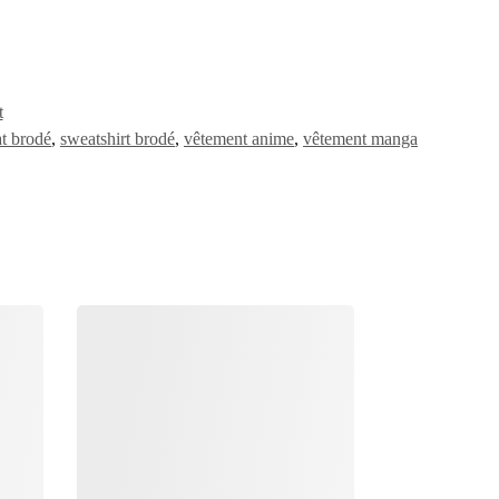
t
t brodé
,
sweatshirt brodé
,
vêtement anime
,
vêtement manga