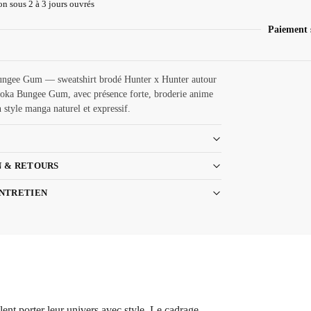
n sous 2 à 3 jours ouvrés
Paiement 
ngee Gum — sweatshirt brodé Hunter x Hunter autour
soka Bungee Gum, avec présence forte, broderie anime
 style manga naturel et expressif.
N & RETOURS
ENTRETIEN
nt porter leur univers avec style. Le cadrage