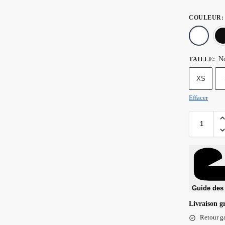
COULEUR
:
No
TAILLE
:
XS
Effacer
Guide des 
Livraison g
Retour ga