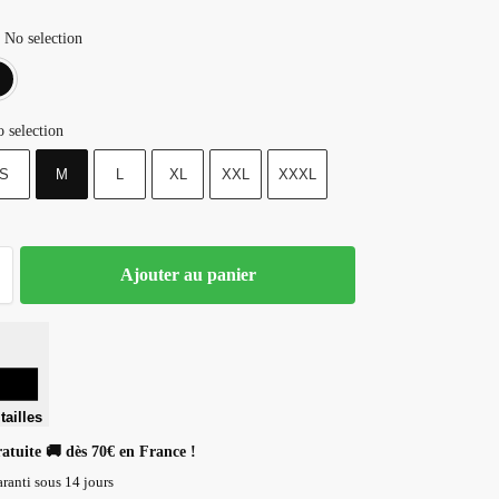
No selection
Blanc
Noir
 selection
S
M
L
XL
XXL
XXXL
Ajouter au panier
tailles
ratuite 🚚 dès 70€ en France !
ranti sous 14 jours