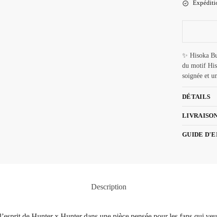
Expéditio
✨ Hisoka Bu
du motif Hi
soignée et un
DÉTAILS
LIVRAISO
GUIDE D'
Description
sprit de Hunter x Hunter dans une pièce pensée pour les fans qui veule