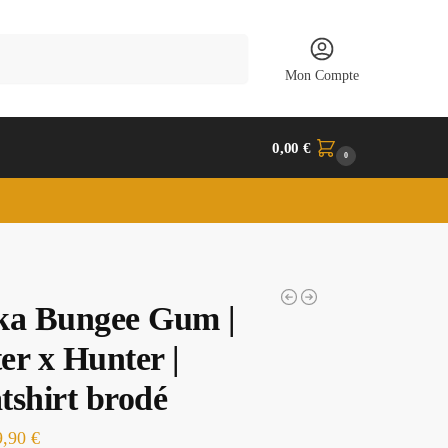
Recherche
Mon Compte
0,00
€
0
ka Bungee Gum |
er x Hunter |
tshirt brodé
9,90
€