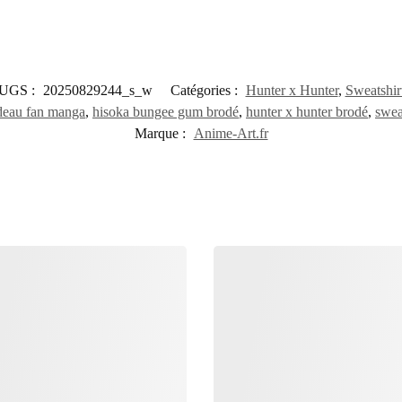
UGS :
20250829244_s_w
Catégories :
Hunter x Hunter
,
Sweatshir
deau fan manga
,
hisoka bungee gum brodé
,
hunter x hunter brodé
,
swea
Marque :
Anime-Art.fr