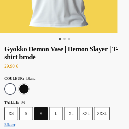
Gyokko Demon Vase | Demon Slayer | T-
shirt brodé
29,90
€
Blanc
COULEUR
:
Blanc
Noir
M
TAILLE
:
XS
S
M
L
XL
XXL
XXXL
Effacer