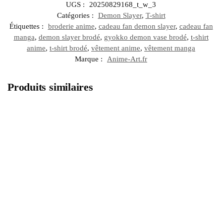
UGS :
20250829168_t_w_3
Catégories :
Demon Slayer
,
T-shirt
Étiquettes :
broderie anime
,
cadeau fan demon slayer
,
cadeau fan
manga
,
demon slayer brodé
,
gyokko demon vase brodé
,
t-shirt
anime
,
t-shirt brodé
,
vêtement anime
,
vêtement manga
Marque :
Anime-Art.fr
Produits similaires