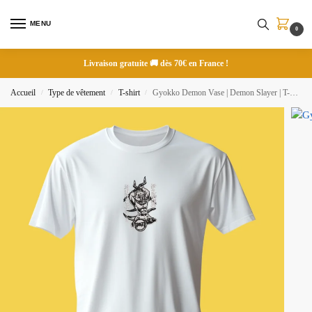
MENU
0
Livraison gratuite 🚚 dès 70€ en France !
Accueil
Type de vêtement
T-shirt
Gyokko Demon Vase | Demon Slayer | T-shirt brodé
/
/
/