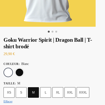
Goku Warrior Spirit | Dragon Ball | T-
shirt brodé
29,90
€
Blanc
COULEUR
:
Blanc
Noir
M
TAILLE
:
XS
S
M
L
XL
XXL
XXXL
Effacer