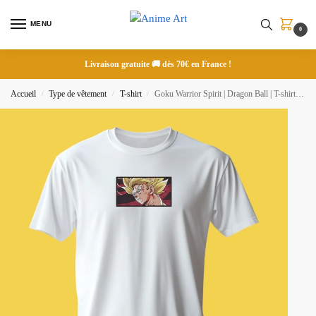
MENU
0
Livraison gratuite 🚚 dès 70€ en France !
Accueil
Type de vêtement
T-shirt
Goku Warrior Spirit | Dragon Ball | T-shirt brodé
/
/
/