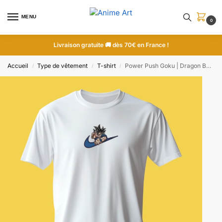
MENU
0
Livraison gratuite 🚚 dès 70€ en France !
Accueil
Type de vêtement
T-shirt
Power Push Goku | Dragon Ball | T-shirt brodé
/
/
/