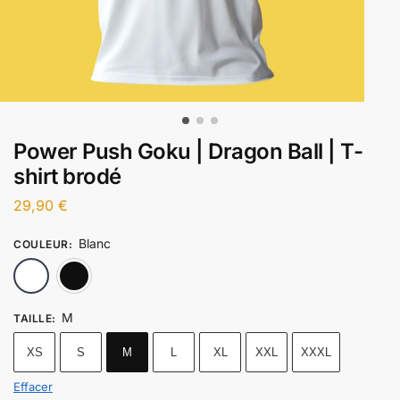
Power Push Goku | Dragon Ball | T-
shirt brodé
29,90
€
Blanc
COULEUR
:
Blanc
Noir
M
TAILLE
:
XS
S
M
L
XL
XXL
XXXL
Effacer