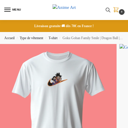
MENU
0
Livraison gratuite 🚚 dès 70€ en France !
Accueil
Type de vêtement
T-shirt
Goku Gohan Family Smile | Dragon Ball | T-shirt brodé
/
/
/