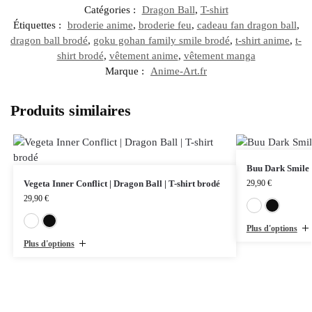
Catégories :
Dragon Ball
,
T-shirt
Étiquettes :
broderie anime
,
broderie feu
,
cadeau fan dragon ball
,
dragon ball brodé
,
goku gohan family smile brodé
,
t-shirt anime
,
t-
shirt brodé
,
vêtement anime
,
vêtement manga
Marque :
Anime-Art.fr
Produits similaires
Buu Dark Smile |
Vegeta Inner Conflict | Dragon Ball | T-shirt brodé
29,90
€
29,90
€
Blanc
Noir
Plus d'options
Plus d'options