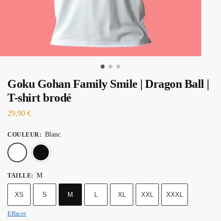
Goku Gohan Family Smile | Dragon Ball |
T-shirt brodé
29,90
€
Blanc
COULEUR
:
Blanc
Noir
M
TAILLE
:
XS
S
M
L
XL
XXL
XXXL
Effacer